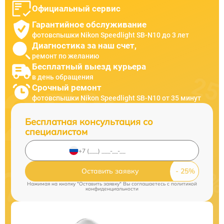
Официальный сервис
Гарантийное обслуживание
фотовспышки Nikon Speedlight SB-N10 до 3 лет
Диагностика за наш счет,
ремонт по желанию
Бесплатный выезд курьера
в день обращения
Срочный ремонт
фотовспышки Nikon Speedlight SB-N10 от 35 минут
Бесплатная консультация со
специалистом
Оставить заявку
Нажимая на кнопку "Оставить заявку" Вы соглашаетесь c
политикой
конфиденциальности