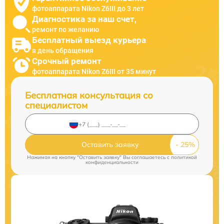
фотоаппарата Nikon Z6III до 3 лет
Диагностика за наш счет,
ремонт по желанию
Бесплатный выезд курьера
в день обращения
Срочный ремонт
фотоаппарата Nikon Z6III от 35 минут
Бесплатная консультация со
специалистом
Оставить заявку
Нажимая на кнопку "Оставить заявку" Вы соглашаетесь c
политикой
конфиденциальности