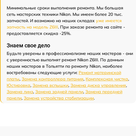
Минимальные сроки выполнения ремонта. Мы большая
сеть мастерских техники Nikon. Мы имеем более 20 тыс.
запчастей. И возможно на наших складах
уже имеется
запчасть на модель Z6III
. При заказе ремонта на сайте -
предоставляется скидка -25%.
Знаем свое дело
Будьте уверены в профессионализме наших мастеров - они
с уверенностью выполнят ремонт Nikon Z6III. По данным
наших мастеров в Тольятти по ремонту Nikon, наиболее
востребованы следующие услуги:
Ремонт материнской
платы
,
Замена контроллера питания
,
Комплексная чистка
,
Юстировка
,
Замена вспышки
,
Замена диска управления
,
Замена линз
,
Замена задней панели
,
Замена передней
панели
,
Замена устройства стабилизации
.