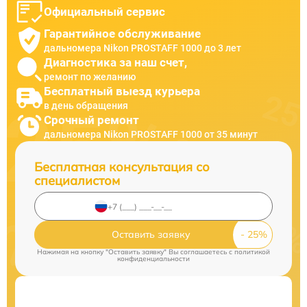
Официальный сервис
Гарантийное обслуживание
дальномера Nikon PROSTAFF 1000 до 3 лет
Диагностика за наш счет,
ремонт по желанию
Бесплатный выезд курьера
в день обращения
Срочный ремонт
дальномера Nikon PROSTAFF 1000 от 35 минут
Бесплатная консультация со
специалистом
Оставить заявку
Нажимая на кнопку "Оставить заявку" Вы соглашаетесь c
политикой
конфиденциальности