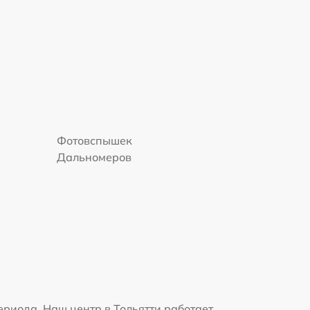
Фотовспышек
Дальномеров
риода. Наш центр в Тольятти работает