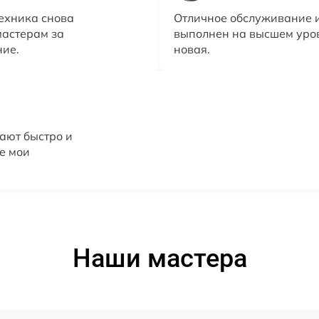
ехника снова
Отличное обслуживание и
мастерам за
выполнен на высшем уров
ние.
новая.
ают быстро и
е мои
!
Наши мастера