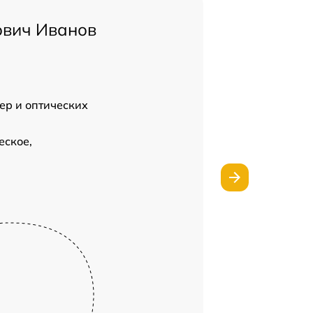
ович Иванов
ер и оптических
еское,